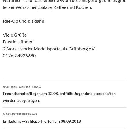
Natürlich ist für das leibliche Wohl bestens gesorgt und es gibt
lecker Würstchen, Salate, Kaffee und Kuchen.
Idle-Up und bis dann
Viele Grüße
Dustin Hübner
2. Vorsitzender Modellsportclub-Grünberg e.V.
0176-34926680
Beitragsnavigation
VORHERIGER BEITRAG
Freundschaftsfliegen am 12.08. entfällt. Jugendmeisterschaften
werden ausgetragen.
NÄCHSTER BEITRAG
Einladung F-Schlepp Treffen am 08.09.2018