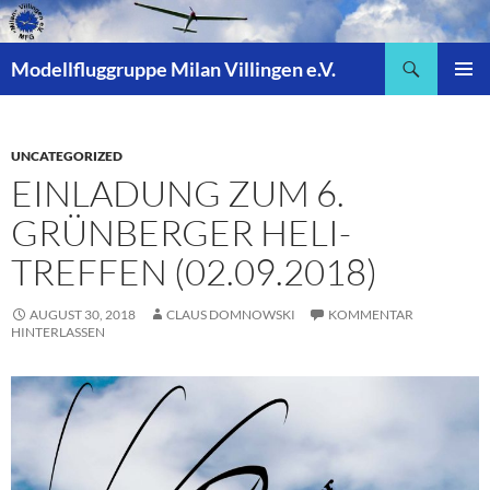
Zum
Inhalt
Suchen
springen
Modellfluggruppe Milan Villingen e.V.
PRIMÄR
MENÜ
UNCATEGORIZED
EINLADUNG ZUM 6.
GRÜNBERGER HELI-
TREFFEN (02.09.2018)
AUGUST 30, 2018
CLAUS DOMNOWSKI
KOMMENTAR
HINTERLASSEN