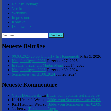
Neueste Beiträge
Verein
Weblinks
Impressum
Kontakt
Datenschutz
Suchen
nach:
Neueste Beiträge
06.03.2026 20:00 Uhr JHV in Nonnenroth
März 5, 2026
Neujahrsfliegen 2026
Dezember 27, 2025
In stiller Trauer um Martin Meinl
Juli 14, 2025
Neujahrsfliegen 2025
Dezember 30, 2024
Sommerfest am 31.08.2024
Juli 20, 2024
Neueste Kommentare
Claus Domnowski
zu
Bilder vom Sommerfest am 02.09.
Karl Heinrich Weil
zu
Bilder vom Sommerfest am 02.09.
Karl Heinrich Weil
zu
Bilder vom Sommerfest am 02.09.
Jochen
zu
Termine im August