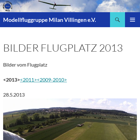
Zum
Inhalt
Suchen
springen
Modellfluggruppe Milan Villingen e.V.
PRIMÄR
MENÜ
BILDER FLUGPLATZ 2013
Bilder vom Flugplatz
<2013>
<2011>
<2009-2010>
28.5.2013