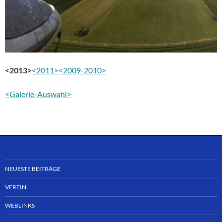
<2013>
<2011>
<2009-2010>
<Galerie-Auswahl>
NEUESTE BEITRÄGE
VEREIN
WEBLINKS