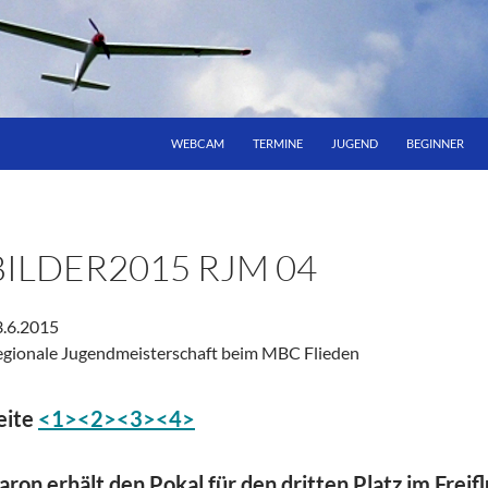
WEBCAM
TERMINE
JUGEND
BEGINNER
BILDER2015 RJM 04
3.6.2015
gionale Jugendmeisterschaft beim MBC Flieden
eite
<1>
<2>
<3>
<4>
aron erhält den Pokal für den dritten Platz im Freif