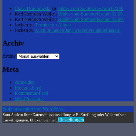
Claus Domnowski
zu
Bilder vom Sommerfest am 02.09.
Karl Heinrich Weil
zu
Bilder vom Sommerfest am 02.09.
Karl Heinrich Weil
zu
Bilder vom Sommerfest am 02.09.
Jochen
zu
Termine im August
Jochen
zu
Auch im neuen Jahr wieder Neujahrsfliegen!
Archiv
Archiv
Meta
Anmelden
Eintrags-Feed
Kommentar-Feed
WordPress.org
Stolz präsentiert von WordPress
Zum Ändern Ihrer Datenschutzeinstellung, z.B. Erteilung oder Widerruf von
Einstellungen
Einwilligungen, klicken Sie hier: