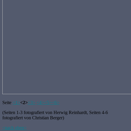
Seite
<1>
<2>
<3>
<4>
<5>
<6>
(Seiten 1-3 fotografiert von Herwig Reinhardt, Seiten 4-6
fotografiert von Christian Berger)
<nach oben>