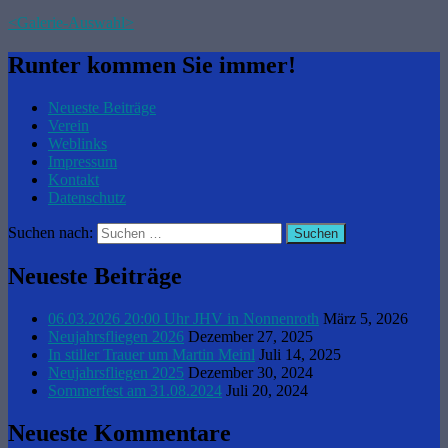
<Galerie-Auswahl>
Runter kommen Sie immer!
Neueste Beiträge
Verein
Weblinks
Impressum
Kontakt
Datenschutz
Suchen nach:
Neueste Beiträge
06.03.2026 20:00 Uhr JHV in Nonnenroth
März 5, 2026
Neujahrsfliegen 2026
Dezember 27, 2025
In stiller Trauer um Martin Meinl
Juli 14, 2025
Neujahrsfliegen 2025
Dezember 30, 2024
Sommerfest am 31.08.2024
Juli 20, 2024
Neueste Kommentare