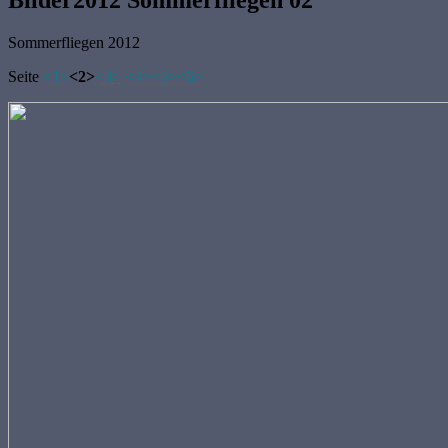
Sommerfliegen 2012
Seite
<1>
<2>
<3>
<4>
<5>
<6>