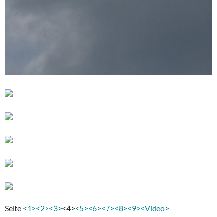
Seite
<1>
<2>
<3>
<4>
<5>
<6>
<7>
<8>
<9>
<Video>