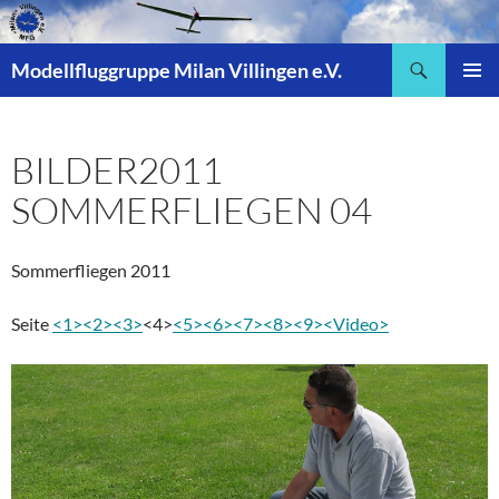
Zum
Inhalt
Suchen
springen
Modellfluggruppe Milan Villingen e.V.
PRIMÄR
MENÜ
BILDER2011
SOMMERFLIEGEN 04
Sommerfliegen 2011
Seite
<1>
<2>
<3>
<4>
<5>
<6>
<7>
<8>
<9>
<Video>