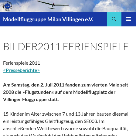
Zum
Inhalt
Suchen
springen
Modellfluggruppe Milan Villingen e.V.
PRIMÄR
MENÜ
BILDER2011 FERIENSPIELE
Ferienspiele 2011
<Presseberichte>
Am Samstag, den 2. Juli 2011 fanden zum vierten Male seit
2008 die »Flugstunden« auf dem Modellflugplatz der
Villinger Fluggruppe statt.
15 Kinder im Alter zwischen 7 und 13 Jahren bauten diesmal
ein leistungsfähiges Gleitflugzeug, den SE003. Im
anschließenden Wettbewerb wurde sowohl die Bauqualität,
als auch das Wurfgefühl der Hobbypiloten miteinander