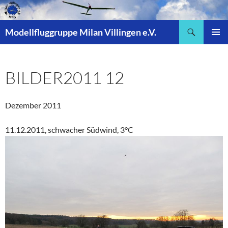
Zum
Inhalt
Suchen
springen
Modellfluggruppe Milan Villingen e.V.
PRIMÄR
MENÜ
BILDER2011 12
Dezember 2011
11.12.2011, schwacher Südwind, 3°C